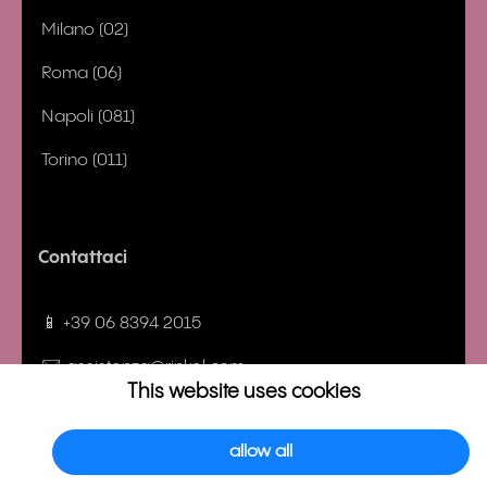
Milano (02)
Roma (06)
Napoli (081)
Torino (011)
Contattaci
📱 +39 06 8394 2015
✉️ assistenza@rinkel.com
This website uses cookies
💬 Chatta con noi
allow all
📄 Termini e condizioni